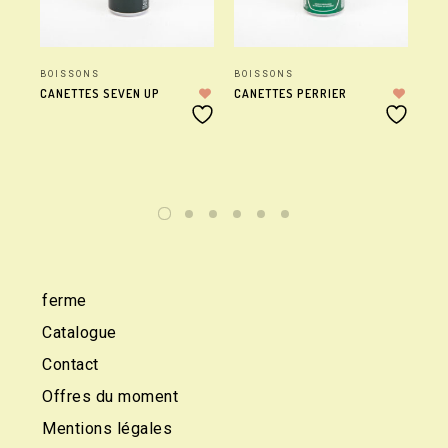
BOISSONS
BOISSONS
BO
CANETTES SEVEN UP
CANETTES PERRIER
MI
ferme
Catalogue
Contact
Offres du moment
Mentions légales