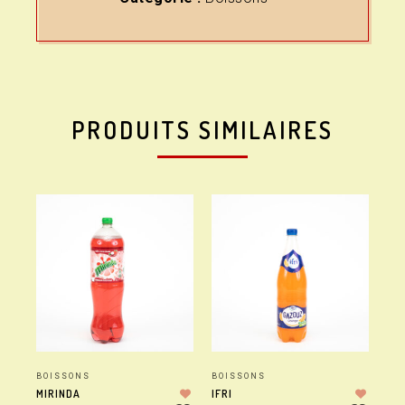
PRODUITS SIMILAIRES
BOISSONS
BOISSONS
BO
MIRINDA
IFRI
CO