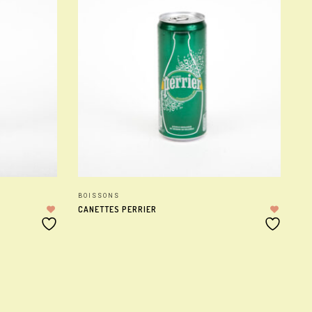
BOISSONS
BO
CANETTES PERRIER
CR