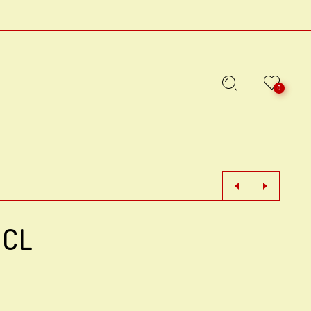
0
3CL