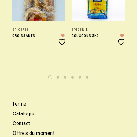
EPICERIE
EPICERIE
EP
CROISSANTS
COUSCOUS 5KG
NA
ferme
Catalogue
Contact
Offres du moment