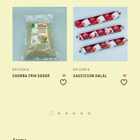
EPICERIE
EPICERIE
EP
CHORBA FRIK 500GR
SAUCISSON HALAL
BA