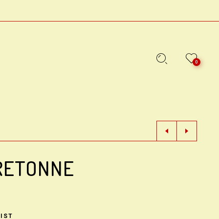
0
RETONNE
IST