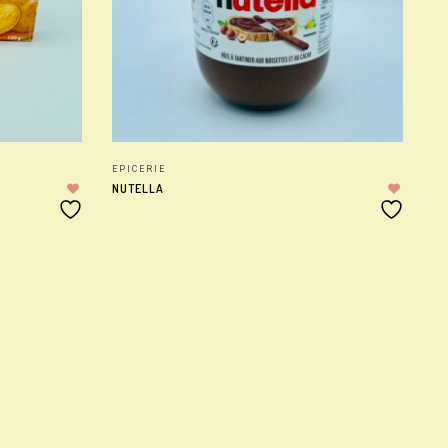
EPICERIE
EP
NUTELLA
BO