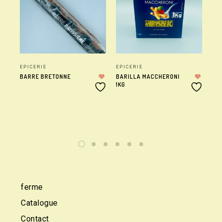
EPICERIE
EPICERIE
EP
BARRE BRETONNE
BARILLA MACCHERONI
SW
1KG
ferme
Catalogue
Contact