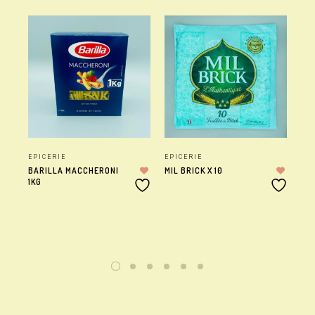
EPICERIE
EPICERIE
EP
BARILLA MACCHERONI
MIL BRICK X 10
LA 
1KG
X2