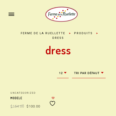
FERME DE LA RUELLETTE
>
PRODUITS
>
DRESS
dress
12
TRI PAR DÉFAUT
UNCATEGORIZED
MODELE
Le
Le
$
154.00
$
100.00
prix
prix
initial
actuel
était :
est :
$154.00.
$100.00.